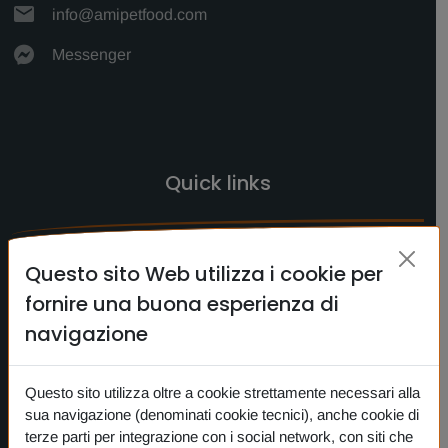
info@amipetfood.com
Messenger
Quick links
HOME
Questo sito Web utilizza i cookie per
CERCA
fornire una buona esperienza di
CONTATTI
navigazione
NEWS
Questo sito utilizza oltre a cookie strettamente necessari alla
PRIVACY
sua navigazione (denominati cookie tecnici), anche cookie di
COOKIE
terze parti per integrazione con i social network, con siti che