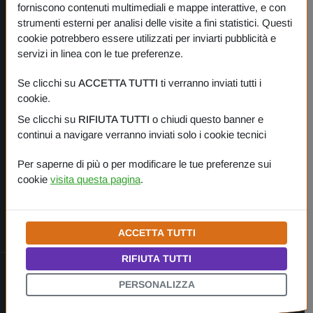
forniscono contenuti multimediali e mappe interattive, e con
strumenti esterni per analisi delle visite a fini statistici. Questi
cookie potrebbero essere utilizzati per inviarti pubblicità e
I nostri prodotti
servizi in linea con le tue preferenze.
Se clicchi su
ACCETTA TUTTI
ti verranno inviati tutti i
PANORAMICA
cookie.
Se clicchi su
RIFIUTA TUTTI
o chiudi questo banner e
One Planet
continui a navigare verranno inviati solo i cookie tecnici
Small Gestures of Love
Per saperne di più o per modificare le tue preferenze sui
cookie
visita questa pagina
.
Learning Together
ACCETTA TUTTI
RIFIUTA TUTTI
© 2022 — 2026
Amì Planet Srl
.
Tutti i diritti riservati.
PERSONALIZZA
HOME
COOKIE
PRIVACY
ITALIANO
ENGLISH