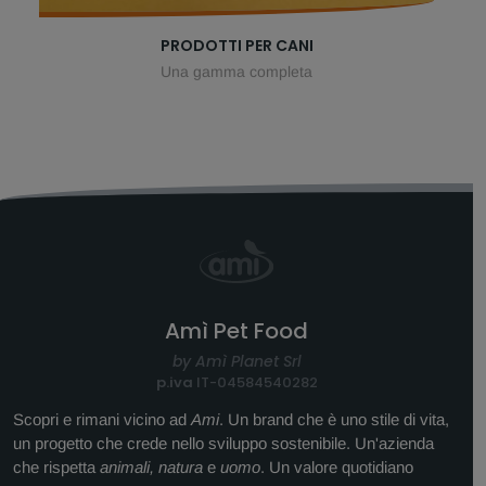
PRODOTTI PER CANI
Una gamma completa
Amì Pet Food
by Amì Planet Srl
p.iva
IT-04584540282
Scopri e rimani vicino ad
Ami
. Un brand che è uno stile di vita,
un progetto che crede nello sviluppo sostenibile. Un'azienda
che rispetta
animali, natura
e
uomo
. Un valore quotidiano