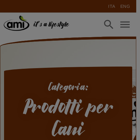
ITA
ENG
it's a lifestyle
Categoria:
Prodotti per
Cani