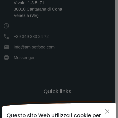
Vivaldi 1-3-5, Z.I.
30010 Cantarana di Cona
Venezia (VE)
+39 349 383 24 72
info@amipetfood.com
Messenger
Quick links
HOME
Questo sito Web utilizza i cookie per