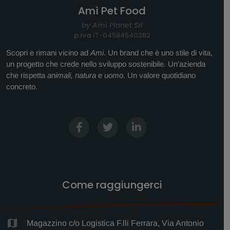
Amì Pet Food
by Amì Planet Srl
p.iva
IT-04584540282
Scopri e rimani vicino ad
Ami
. Un brand che è uno stile di vita,
un progetto che crede nello sviluppo sostenibile. Un'azienda
che rispetta
animali, natura
e
uomo
. Un valore quotidiano
concreto.
Come raggiungerci
Magazzino c/o Logistica F.lli Ferrara, Via Antonio