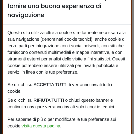
CERCA
fornire una buona esperienza di
CONTATTI
navigazione
NEWS
Questo sito utilizza oltre a cookie strettamente necessari alla
PRIVACY
sua navigazione (denominati cookie tecnici), anche cookie di
COOKIE
terze parti per integrazione con i social network, con siti che
forniscono contenuti multimediali e mappe interattive, e con
strumenti esterni per analisi delle visite a fini statistici. Questi
cookie potrebbero essere utilizzati per inviarti pubblicità e
I nostri prodotti
servizi in linea con le tue preferenze.
Se clicchi su
ACCETTA TUTTI
ti verranno inviati tutti i
PANORAMICA
cookie.
Se clicchi su
RIFIUTA TUTTI
o chiudi questo banner e
One Planet
continui a navigare verranno inviati solo i cookie tecnici
Small Gestures of Love
Per saperne di più o per modificare le tue preferenze sui
cookie
visita questa pagina
.
Learning Together