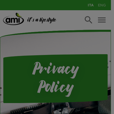
ITA
ENG
it's a lifestyle
Privacy
Policy