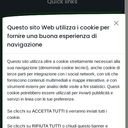
Quick links
HOME
Questo sito Web utilizza i cookie per
CERCA
fornire una buona esperienza di
CONTATTI
navigazione
NEWS
Questo sito utilizza oltre a cookie strettamente necessari alla
PRIVACY
sua navigazione (denominati cookie tecnici), anche cookie di
COOKIE
terze parti per integrazione con i social network, con siti che
forniscono contenuti multimediali e mappe interattive, e con
strumenti esterni per analisi delle visite a fini statistici. Questi
cookie potrebbero essere utilizzati per inviarti pubblicità e
I nostri prodotti
servizi in linea con le tue preferenze.
Se clicchi su
ACCETTA TUTTI
ti verranno inviati tutti i
PANORAMICA
cookie.
Se clicchi su
RIFIUTA TUTTI
o chiudi questo banner e