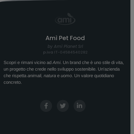
Amì Pet Food
by Amì Planet Srl
p.iva
IT-04584540282
Scopri e rimani vicino ad
Ami
. Un brand che è uno stile di vita,
un progetto che crede nello sviluppo sostenibile. Un'azienda
che rispetta
animali, natura
e
uomo
. Un valore quotidiano
concreto.