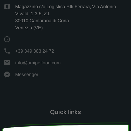
Magazzino c/o Logistica F.lli Ferrara, Via Antonio
Vivaldi 1-3-5, Z.I.
30010 Cantarana di Cona
Venezia (VE)
+39 349 383 24 72
info@amipetfood.com
Messenger
Quick links