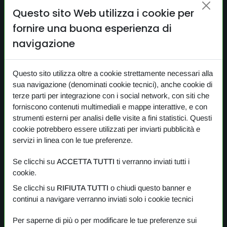
HOME
Questo sito Web utilizza i cookie per
CERCA
fornire una buona esperienza di
CONTATTI
navigazione
NEWS
Questo sito utilizza oltre a cookie strettamente necessari alla
PRIVACY
sua navigazione (denominati cookie tecnici), anche cookie di
COOKIE
terze parti per integrazione con i social network, con siti che
forniscono contenuti multimediali e mappe interattive, e con
strumenti esterni per analisi delle visite a fini statistici. Questi
cookie potrebbero essere utilizzati per inviarti pubblicità e
I nostri prodotti
servizi in linea con le tue preferenze.
Se clicchi su
ACCETTA TUTTI
ti verranno inviati tutti i
PANORAMICA
cookie.
Se clicchi su
RIFIUTA TUTTI
o chiudi questo banner e
One Planet
continui a navigare verranno inviati solo i cookie tecnici
Small Gestures of Love
Per saperne di più o per modificare le tue preferenze sui