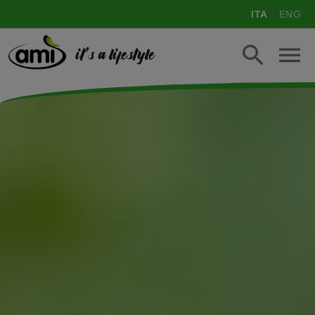
ITA
ENG
it's a lifestyle
>