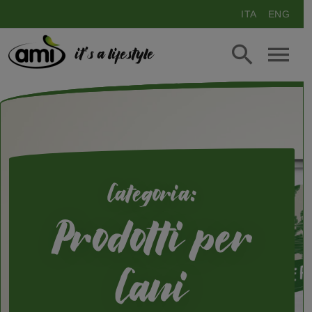
ITA
ENG
it's a lifestyle
Categoria:
Prodotti per
Cani