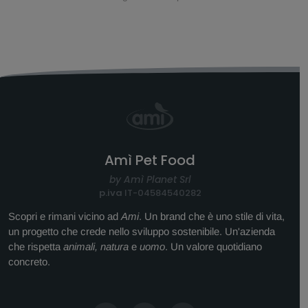
Amì Pet Food
by Amì Planet Srl
p.iva
IT-04584540282
Scopri e rimani vicino ad
Ami
. Un brand che è uno stile di vita,
un progetto che crede nello sviluppo sostenibile. Un'azienda
che rispetta
animali, natura
e
uomo
. Un valore quotidiano
concreto.