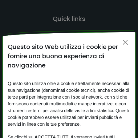
Quick links
HOME
Questo sito Web utilizza i cookie per
CERCA
fornire una buona esperienza di
CONTATTI
navigazione
NEWS
Questo sito utilizza oltre a cookie strettamente necessari alla
PRIVACY
sua navigazione (denominati cookie tecnici), anche cookie di
COOKIE
terze parti per integrazione con i social network, con siti che
forniscono contenuti multimediali e mappe interattive, e con
strumenti esterni per analisi delle visite a fini statistici. Questi
cookie potrebbero essere utilizzati per inviarti pubblicità e
I nostri prodotti
servizi in linea con le tue preferenze.
Se clicchi su
ACCETTA TUTTI
ti verranno inviati tutti i