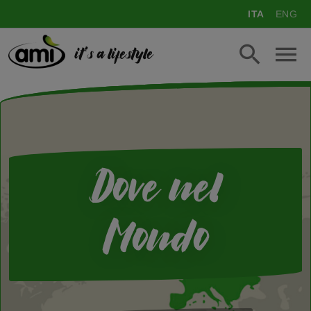
ITA
ENG
it's a lifestyle
Dove nel
Mondo