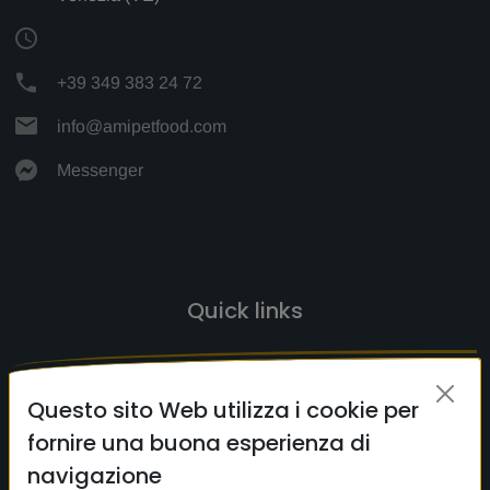
+39 349 383 24 72
info@amipetfood.com
Messenger
Quick links
HOME
Questo sito Web utilizza i cookie per
CERCA
fornire una buona esperienza di
CONTATTI
navigazione