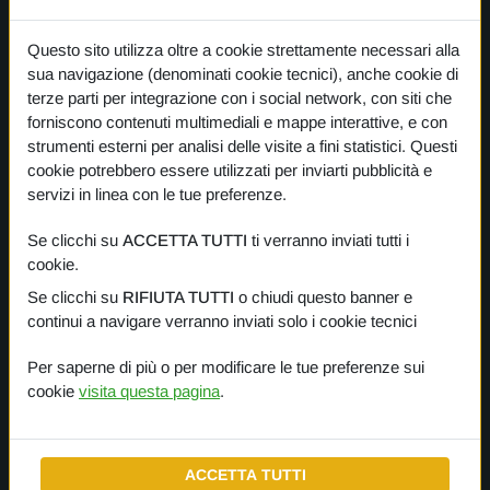
NEWS
Questo sito utilizza oltre a cookie strettamente necessari alla
PRIVACY
sua navigazione (denominati cookie tecnici), anche cookie di
COOKIE
terze parti per integrazione con i social network, con siti che
forniscono contenuti multimediali e mappe interattive, e con
strumenti esterni per analisi delle visite a fini statistici. Questi
cookie potrebbero essere utilizzati per inviarti pubblicità e
I nostri prodotti
servizi in linea con le tue preferenze.
Se clicchi su
ACCETTA TUTTI
ti verranno inviati tutti i
PANORAMICA
cookie.
Se clicchi su
RIFIUTA TUTTI
o chiudi questo banner e
One Planet
continui a navigare verranno inviati solo i cookie tecnici
Small Gestures of Love
Per saperne di più o per modificare le tue preferenze sui
cookie
visita questa pagina
.
Learning Together
ACCETTA TUTTI