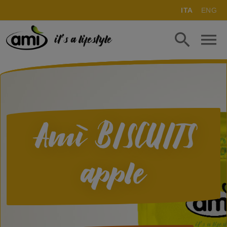
ITA
ENG
it's a lifestyle
Amì BISCUITS
apple