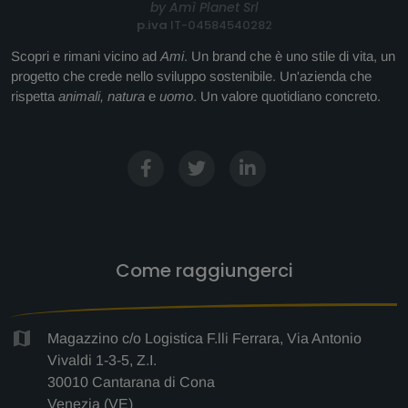
by Amì Planet Srl
p.iva
IT-04584540282
Scopri e rimani vicino ad
Ami
. Un brand che è uno stile di vita, un
progetto che crede nello sviluppo sostenibile. Un'azienda che
rispetta
animali, natura
e
uomo
. Un valore quotidiano concreto.
Come raggiungerci
Magazzino c/o Logistica F.lli Ferrara, Via Antonio
Vivaldi 1-3-5, Z.I.
30010 Cantarana di Cona
Venezia (VE)