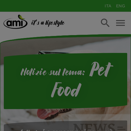
ITA
ENG
it's a lifestyle
Pet
Notizie sul tema:
Food