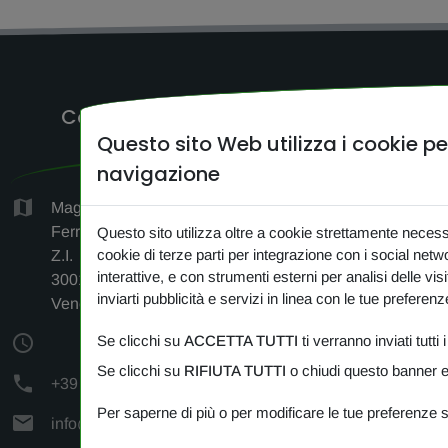
Come raggiungerci
Quick 
Questo sito Web utilizza i cookie p
navigazione
HO
Magazzino c/o Logistica F.lli
Ferrara, Via Antonio Vivaldi 1-3-5,
Questo sito utilizza oltre a cookie strettamente neces
CER
cookie di terze parti per integrazione con i social net
Z.I.
interattive, e con strumenti esterni per analisi delle visi
CONTA
30010 Cantarana di Cona
inviarti pubblicità e servizi in linea con le tue preferenz
Venezia (VE)
NEW
Se clicchi su
ACCETTA TUTTI
ti verranno inviati tutti 
PRIV
Se clicchi su
RIFIUTA TUTTI
o chiudi questo banner e 
+39 349 383 24 72
COOK
Per saperne di più o per modificare le tue preferenze 
info@amipetfood.com