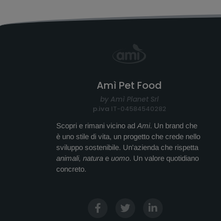
Amì Pet Food
by Amì Planet Srl
p.iva
IT-04584540282
Scopri e rimani vicino ad
Ami
. Un brand che
è uno stile di vita, un progetto che crede nello
sviluppo sostenibile. Un'azienda che rispetta
animali, natura
e
uomo
. Un valore quotidiano
concreto.