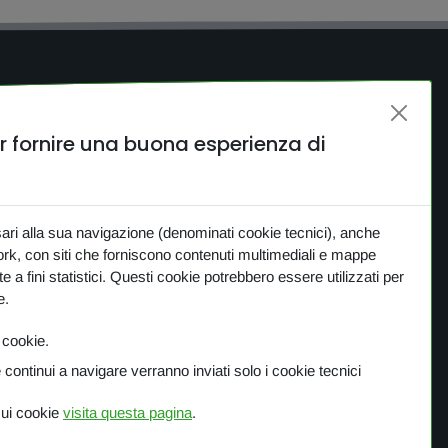
links
I nostri prodotti
er fornire una buona esperienza di
ME
PANORAMICA
sari alla sua navigazione (denominati cookie tecnici), anche
CA
One Planet
work, con siti che forniscono contenuti multimediali e mappe
te a fini statistici. Questi cookie potrebbero essere utilizzati per
TTI
Small Gestures of Love
e.
S
i cookie.
Learning Together
ACY
continui a navigare verranno inviati solo i cookie tecnici
IE
sui cookie
visita questa pagina
.