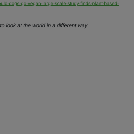
uld-dogs-go-vegan-large-scale-study-finds-plant-based-
o look at the world in a different way