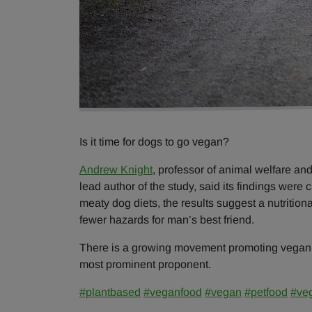
Is it time for dogs to go vegan?
Andrew Knight
, professor of animal welfare and
lead author of the study, said its findings were 
meaty dog diets, the results suggest a nutritio
fewer hazards for man’s best friend.
There is a growing movement promoting vegan 
most prominent proponent.
#plantbased
#veganfood
#vegan
#petfood
#ve