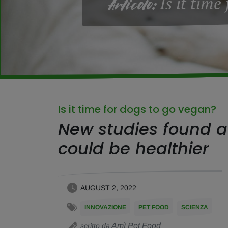
Is it time
Articolo:
Is it time for dogs to go vegan?
New studies found a
could be healthier
AUGUST 2, 2022
INNOVAZIONE
PET FOOD
SCIENZA
Amì Pet Food
scritto da