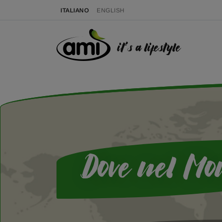
ITALIANO
ENGLISH
it's a lifestyle
Dove nel Mo