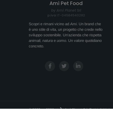
Amì Pet Food
by Amì Planet Srl
p.iva
IT-04584540282
Scopri e rimani vicino ad
Ami
. Un brand che
è uno stile di vita, un progetto che crede nello
sviluppo sostenibile. Un'azienda che rispetta
animali, natura
e
uomo
. Un valore quotidiano
concreto.
© 2022 — 2026
Amì Planet Srl
.
Tutti i diritti ris