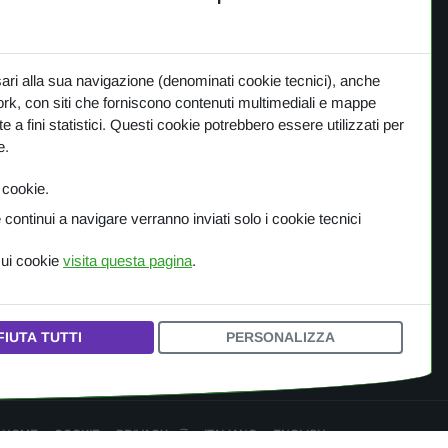
ME
PANORAMICA
sari alla sua navigazione (denominati cookie tecnici), anche
CA
One Planet
work, con siti che forniscono contenuti multimediali e mappe
TTI
te a fini statistici. Questi cookie potrebbero essere utilizzati per
Small Gestures of Love
e.
S
Learning Together
i cookie.
ACY
continui a navigare verranno inviati solo i cookie tecnici
IE
sui cookie
visita questa pagina
.
FIUTA TUTTI
PERSONALIZZA
HOME
COOKIE
PRIVACY
ITALIANO
ENGLISH