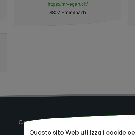
https://mrvegan.ch/
8807 Freienbach
Come raggiungerci
Quick 
Questo sito Web utilizza i cookie p