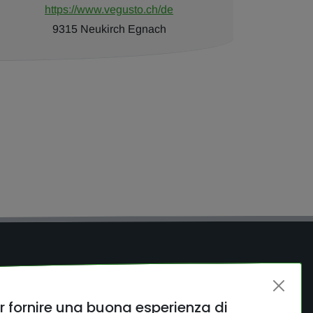
https://www.vegusto.ch/de
9315 Neukirch Egnach
links
I nostri prodotti
er fornire una buona esperienza di