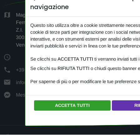
navigazione
HO
Magazzino c/o Logistica F.lli
Ferrara, Via Antonio Vivaldi 1-3-5,
Questo sito utilizza oltre a cookie strettamente neces
CER
Z.I.
cookie di terze parti per integrazione con i social net
CONTA
30010 Cantarana di Cona
interattive, e con strumenti esterni per analisi delle visi
Venezia (VE)
inviarti pubblicità e servizi in linea con le tue preferenz
NEW
Se clicchi su
ACCETTA TUTTI
ti verranno inviati tutti 
PRIV
Se clicchi su
RIFIUTA TUTTI
o chiudi questo banner e 
+39 349 383 24 72
COOK
Per saperne di più o per modificare le tue preferenze 
info@amipetfood.com
Messenger
ACCETTA TUTTI
RI
ervati.