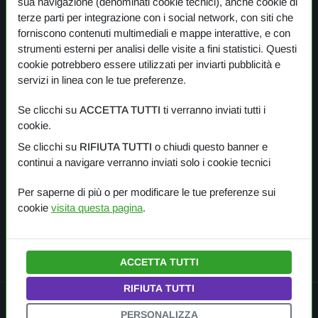
sua navigazione (denominati cookie tecnici), anche cookie di
COOKIE
terze parti per integrazione con i social network, con siti che
forniscono contenuti multimediali e mappe interattive, e con
strumenti esterni per analisi delle visite a fini statistici. Questi
cookie potrebbero essere utilizzati per inviarti pubblicità e
I nostri prodotti
servizi in linea con le tue preferenze.
Se clicchi su
ACCETTA TUTTI
ti verranno inviati tutti i
PANORAMICA
cookie.
Se clicchi su
RIFIUTA TUTTI
o chiudi questo banner e
One Planet
continui a navigare verranno inviati solo i cookie tecnici
Small Gestures of Love
Per saperne di più o per modificare le tue preferenze sui
cookie
visita questa pagina
.
Learning Together
ACCETTA TUTTI
RIFIUTA TUTTI
© 2022 — 2026
Amì Planet Srl
.
Tutti i diritti riservati.
PERSONALIZZA