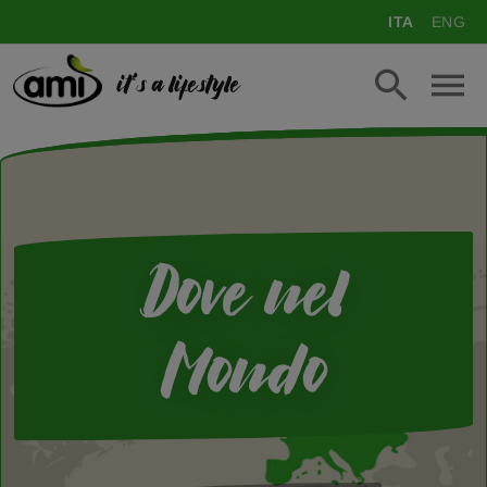
ITA
ENG
it's a lifestyle
Dove nel
Mondo