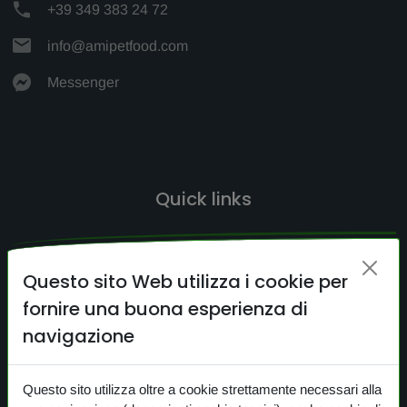
+39 349 383 24 72
info@amipetfood.com
Messenger
Quick links
HOME
Questo sito Web utilizza i cookie per
CERCA
fornire una buona esperienza di
CONTATTI
navigazione
NEWS
Questo sito utilizza oltre a cookie strettamente necessari alla
PRIVACY