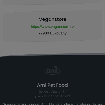
Veganstore
https://www.veganstore.cz
77900 Bukovany
Amì Pet Food
by Amì Planet Srl
p.iva
IT-04584540282
Scopri e rimani vicino ad
Ami
. Un brand che è uno stile di vita, un